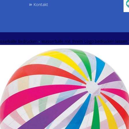
Kontakt
sserbälle bedrucken
-
Wasserbälle mit Ihrem Logo
bedrucken lassen