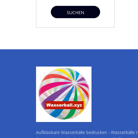
SUCHEN
Aufblasbare Wasserbälle bedrucken - Wasserbälle 