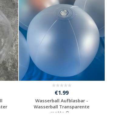
Individuelle
Werbeartikel
anfragen
€1.99
ll
Wasserball Aufblasbar -
nter
Wasserball Transparente
matte O...
Individuelle
Werbeartikel
anfragen