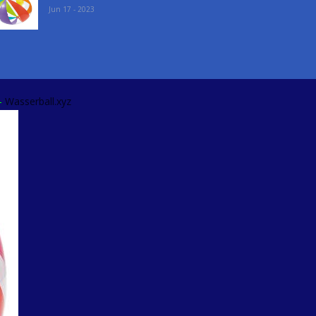
Jun 17 - 2023
-
Wasserball.xyz